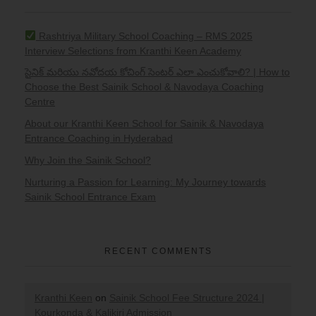
Rashtriya Military School Coaching – RMS 2025
Interview Selections from Kranthi Keen Academy
సైనిక్ మరియు నవోదయ కోచింగ్ సెంటర్ ఎలా ఎంచుకోవాలి? | How to
Choose the Best Sainik School & Navodaya Coaching
Centre
About our Kranthi Keen School for Sainik & Navodaya
Entrance Coaching in Hyderabad
Why Join the Sainik School?
Nurturing a Passion for Learning: My Journey towards
Sainik School Entrance Exam
RECENT COMMENTS
Kranthi Keen
on
Sainik School Fee Structure 2024 |
Kourkonda & Kalikiri Admission