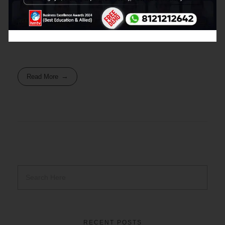
ఈ వీడియోలో మీరు తల్లిదండ్రులుగా, లేదా విద్యార్థిగా సరైన
కోచింగ్ సెంటర్ ఎంచుకోవడంలో ఏమి పరిగణనలోకి తీసుకోవాలో
తెలుగులో తెలుసుకోగలుగుతారు.
Read More
RECENT POSTS