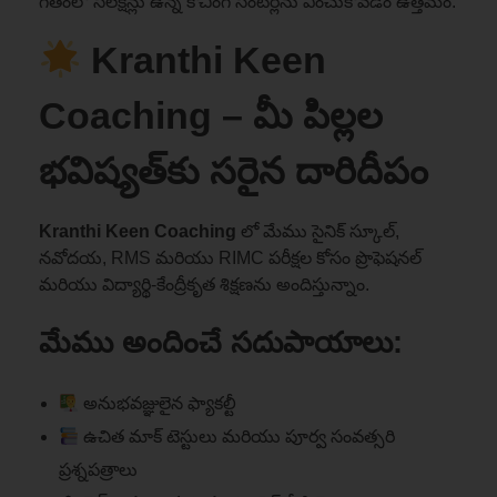
గతంలో సెలెక్షన్లు ఉన్న కోచింగ్ సెంటర్లను ఎంచుకోవడం ఉత్తమం.
Kranthi Keen
Coaching – మీ పిల్లల
భవిష్యత్‌కు సరైన దారిదీపం
Kranthi Keen Coaching
లో మేము సైనిక్ స్కూల్,
నవోదయ, RMS మరియు RIMC పరీక్షల కోసం ప్రొఫెషనల్
మరియు విద్యార్థి-కేంద్రీకృత శిక్షణను అందిస్తున్నాం.
మేము అందించే సదుపాయాలు:
అనుభవజ్ఞులైన ఫ్యాకల్టీ
ఉచిత మాక్ టెస్టులు మరియు పూర్వ సంవత్సరి
ప్రశ్నపత్రాలు