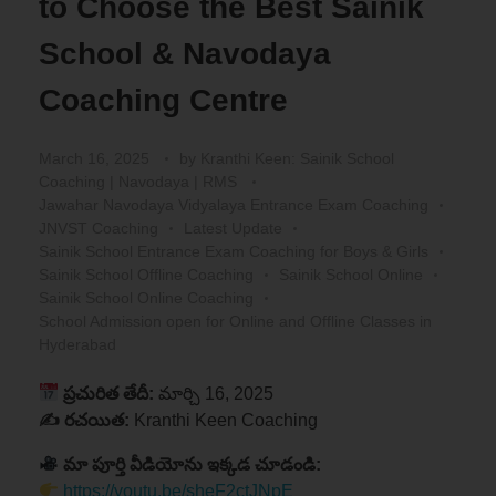
to Choose the Best Sainik
School & Navodaya
Coaching Centre
March 16, 2025
by
Kranthi Keen: Sainik School
Coaching | Navodaya | RMS
Jawahar Navodaya Vidyalaya Entrance Exam Coaching
JNVST Coaching
Latest Update
Sainik School Entrance Exam Coaching for Boys & Girls
Sainik School Offline Coaching
Sainik School Online
Sainik School Online Coaching
School Admission open for Online and Offline Classes in
Hyderabad
ప్రచురిత తేదీ:
మార్చి 16, 2025
✍️ రచయిత:
Kranthi Keen Coaching
మా పూర్తి వీడియోను ఇక్కడ చూడండి:
https://youtu.be/sheF2ctJNpE