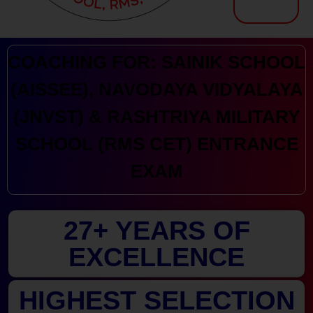
Kranthi Keen: Sainik School Coaching | Navodaya | RMS
Courses Offered by Kranthi Keen Coaching: Sainik School Coaching, RMS Coaching, Navodaya Entrance Exam Coaching
COACHING FOR: SAINIK SCHOOL
(AISSEE), NAVODAYA VIDYALAYA
(JNVST) & RASHTRIYA MILITARY
SCHOOL (RMS CET) ENTRANCE
EXAM
27+ YEARS OF
EXCELLENCE
HIGHEST SELECTION