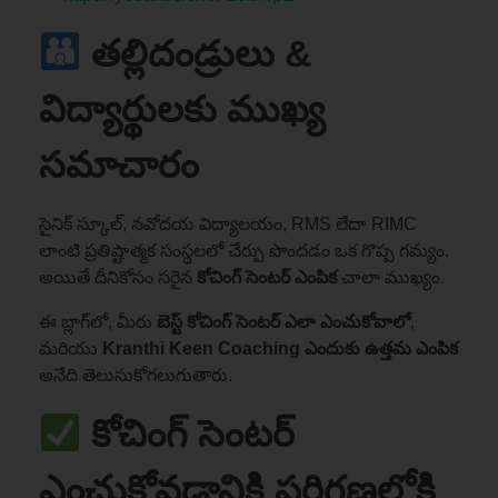
తల్లిదండ్రులు &
విద్యార్థులకు ముఖ్య
సమాచారం
సైనిక్ స్కూల్, నవోదయ విద్యాలయం, RMS లేదా RIMC
లాంటి ప్రతిష్టాత్మక సంస్థలలో చేర్పు పొందడం ఒక గొప్ప గమ్యం.
అయితే దీనికోసం సరైన
కోచింగ్ సెంటర్ ఎంపిక
చాలా ముఖ్యం.
ఈ బ్లాగ్‌లో, మీరు
బెస్ట్ కోచింగ్ సెంటర్ ఎలా ఎంచుకోవాలో
,
మరియు
Kranthi Keen Coaching ఎందుకు ఉత్తమ ఎంపిక
అనేది తెలుసుకోగలుగుతారు.
కోచింగ్ సెంటర్
ఎంచుకోవడానికి పరిగణలోకి