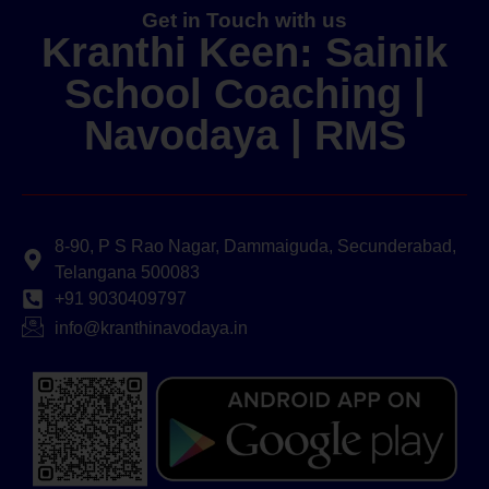
Get in Touch with us
Kranthi Keen: Sainik
School Coaching |
Navodaya | RMS
8-90, P S Rao Nagar, Dammaiguda, Secunderabad,
Telangana 500083
+91 9030409797
info@kranthinavodaya.in