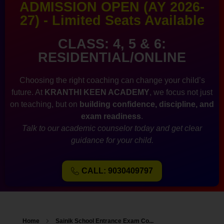
ADMISSION OPEN (AY 2026-
27) - Limited Seats Available
CLASS: 4, 5 & 6:
RESIDENTIAL/ONLINE
Choosing the right coaching can change your child’s
future. At
KRANTHI KEEN ACADEMY
, we focus not just
on teaching, but on
building confidence, discipline, and
exam readiness
.
Talk to our academic counselor today and get clear
guidance for your child.
CALL: 9030409797
Home
Sainik School Entrance Exam Co...