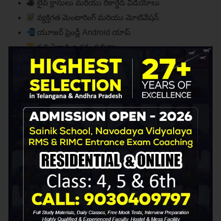
లైవ్ క్లాసులు మరియు రికార్డెడ్ వీడియోలు
వ్యక్తిగత మెంటారింగ్ మరియు మోటివేషన్
యూజర్ ఫ్రెండ్లీ Android యాప్
ప్రతి ఏడాది ఉత్తమ ఫలితాలు
ఇప్పుడు మీ పిల్లల సిద్ధత
ప్రారంభించండి!
మా వెబ్‌సైట్ సందర్శించండి:
https://kranthinavodaya.in
Call/WhatsApp:
+91-9030409797
అడ్రస్:
8-90, P S Rao Nagar, Dammaiguda,
Secunderabad, Telangana
వీడియో చూడండి:
https://youtu.be/sheF2ctJNpE