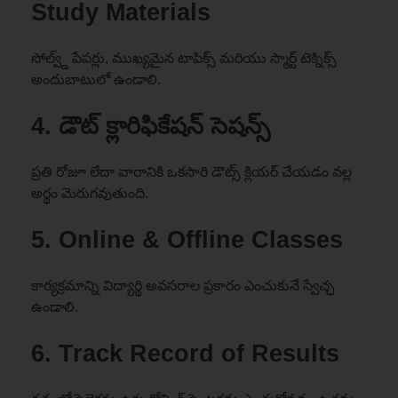
Study Materials
సోల్వ్డ్ పేపర్లు, ముఖ్యమైన టాపిక్స్ మరియు స్మార్ట్ టెక్నిక్స్
అందుబాటులో ఉండాలి.
4.
డౌట్ క్లారిఫికేషన్ సెషన్స్
ప్రతి రోజూ లేదా వారానికి ఒకసారి డౌట్స్ క్లియర్ చేయడం వల్ల
అర్థం మెరుగవుతుంది.
5.
Online & Offline Classes
కార్యక్రమాన్ని విద్యార్థి అవసరాల ప్రకారం ఎంచుకునే స్వేచ్ఛ
ఉండాలి.
6.
Track Record of Results